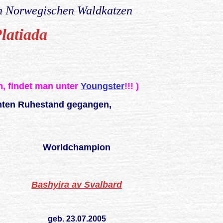
n Norwegischen Waldkatzen
latiada
n, findet man unter
Youngster
!!! )
enten Ruhestand gegangen,
Worldchampion
Bashyira av Svalbard
geb. 23.07.2005