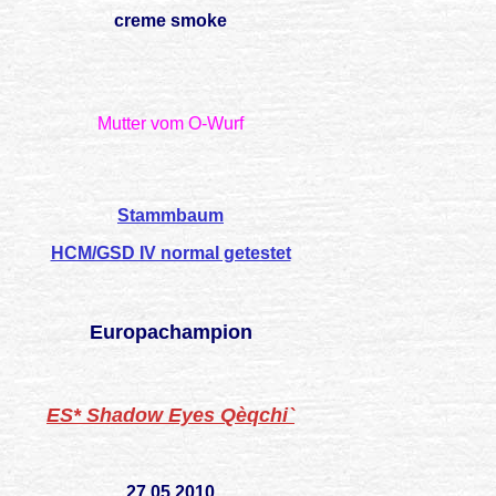
creme smoke
Mutter vom O-Wurf
Stammbaum
HCM/GSD IV normal getestet
Europachampion
ES* Shadow Eyes Qèqchi`
27.05.2010